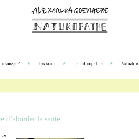
ui suis-je ?
Les soins
La naturopathie
Actualité
e d’aborder la santé
ence