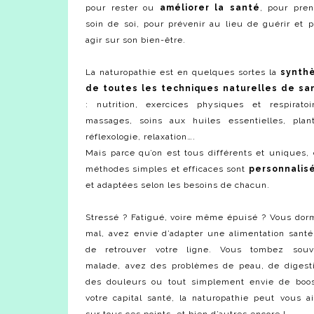
pour rester ou
améliorer la santé
, pour pren
soin de soi, pour prévenir au lieu de guérir et 
agir sur son bien-être.
La naturopathie est en quelques sortes la
synth
de toutes les techniques naturelles de sa
: nutrition, exercices physiques et respiratoir
massages, soins aux huiles essentielles, plant
réflexologie, relaxation….
Mais parce qu’on est tous différents et uniques,
méthodes simples et efficaces sont
personnalis
et adaptées selon les besoins de chacun.
Stressé ? Fatigué, voire même épuisé ? Vous dor
mal, avez envie d’adapter une alimentation sant
de retrouver votre ligne. Vous tombez souv
malade, avez des problèmes de peau, de digesti
des douleurs ou tout simplement envie de boos
votre capital santé, la naturopathie peut vous a