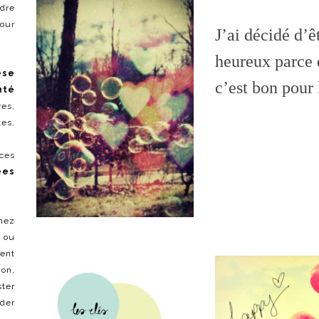
dre
pour
J’ai décidé d’ê
heureux parce
èse
c’est bon pour 
nté
es,
es,
 ces
ées
mez
é ou
ent
on,
ter
ider